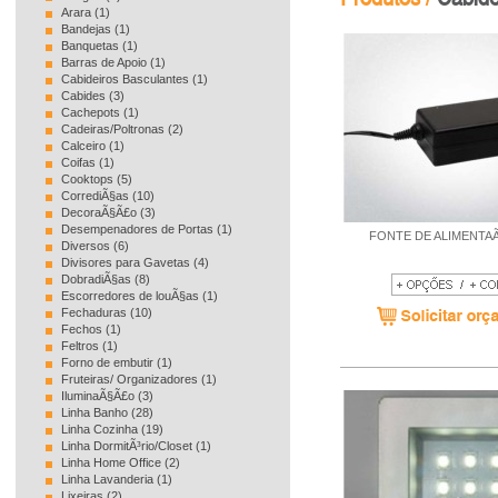
Arara (1)
Bandejas (1)
Banquetas (1)
Barras de Apoio (1)
Cabideiros Basculantes (1)
Cabides (3)
Cachepots (1)
Cadeiras/Poltronas (2)
Calceiro (1)
Coifas (1)
Cooktops (5)
CorrediÃ§as (10)
DecoraÃ§Ã£o (3)
Desempenadores de Portas (1)
FONTE DE ALIMENTA
Diversos (6)
Divisores para Gavetas (4)
DobradiÃ§as (8)
Escorredores de louÃ§as (1)
Fechaduras (10)
Fechos (1)
Feltros (1)
Forno de embutir (1)
Fruteiras/ Organizadores (1)
IluminaÃ§Ã£o (3)
Linha Banho (28)
Linha Cozinha (19)
Linha DormitÃ³rio/Closet (1)
Linha Home Office (2)
Linha Lavanderia (1)
Lixeiras (2)