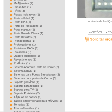
MaÃ§anetas (4)
Passa fios (1)
PÃ©s (3)
Placas Indicativas (1)
Porta cd/ dvd (1)
Luminaria de Led Qu
Porta CPU (1)
Porta de Passagem (1)
Porta espetos (1)
Porta Guarda Chuva (1)
Porta Revistas (2)
Prende portas (1)
Prolongadores (1)
Protetores BABY (1)
Puxadores (9)
Quadro suspenso (1)
Revestimentos (1)
RodÃ­zios (1)
Sistema Aparente Porta de Correr (2)
Sistema KROK (1)
Sistemas para Portas Basculantes (2)
Sistemas para portas de Correr (3)
Suporte giratÃ³rio (1)
Suporte para teclado (1)
Suporte para TV (1)
Suporte Prateleira (2)
TÃ¡buas de passar (1)
Tapete Emborrachado para MÃ³veis (1)
Tomadas (1)
Trincos/ferrolhos (1)