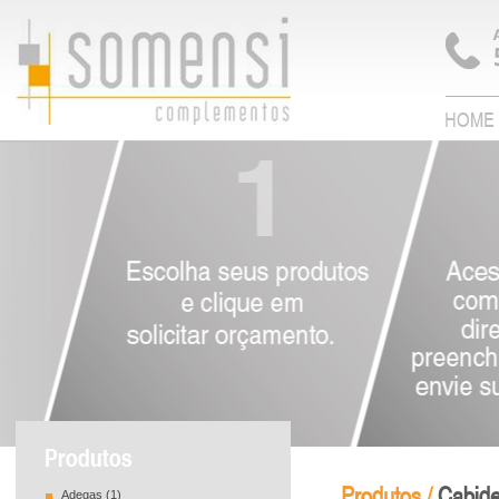
HOME
Produtos /
Cabide
Adegas (1)