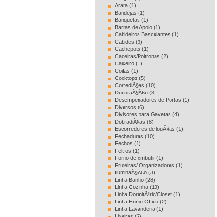
Arara (1)
Bandejas (1)
Banquetas (1)
Barras de Apoio (1)
Cabideiros Basculantes (1)
Cabides (3)
Cachepots (1)
Cadeiras/Poltronas (2)
Calceiro (1)
Coifas (1)
Cooktops (5)
CorrediÃ§as (10)
DecoraÃ§Ã£o (3)
Desempenadores de Portas (1)
Diversos (6)
Divisores para Gavetas (4)
DobradiÃ§as (8)
Escorredores de louÃ§as (1)
Fechaduras (10)
Fechos (1)
Feltros (1)
Forno de embutir (1)
Fruteiras/ Organizadores (1)
IluminaÃ§Ã£o (3)
Linha Banho (28)
Linha Cozinha (19)
Linha DormitÃ³rio/Closet (1)
Linha Home Office (2)
Linha Lavanderia (1)
Lixeiras (2)