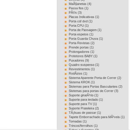
MaÃ§anetas (4)
Passa fios (1)
PÃ©s (3)
Placas Indicativas (1)
Porta cd/ dvd (1)
Porta CPU (1)
Porta de Passagem (1)
Porta espetos (1)
Porta Guarda Chuva (1)
Porta Revistas (2)
Prende portas (1)
Prolongadores (1)
Protetores BABY (1)
Puxadores (9)
Quadro suspenso (1)
Revestimentos (1)
RodÃ­zios (1)
Sistema Aparente Porta de Correr (2)
Sistema KROK (1)
Sistemas para Portas Basculantes (2)
Sistemas para portas de Correr (3)
Suporte giratÃ³rio (1)
Suporte para teclado (1)
Suporte para TV (1)
Suporte Prateleira (2)
TÃ¡buas de passar (1)
Tapete Emborrachado para MÃ³veis (1)
Tomadas (1)
Trincos/ferrolhos (1)